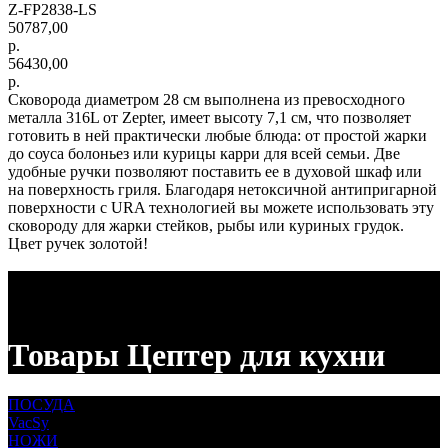
Z-FP2838-LS
50787,00
р.
56430,00
р.
Сковорода диаметром 28 см выполнена из превосходного
металла 316L от Zepter, имеет высоту 7,1 см, что позволяет
готовить в ней практически любые блюда: от простой жарки
до соуса болоньез или курицы карри для всей семьи. Две
удобные ручки позволяют поставить ее в духовой шкаф или
на поверхность гриля. Благодаря нетоксичной антипригарной
поверхности с URA технологией вы можете использовать эту
сковороду для жарки стейков, рыбы или куриных грудок.
Цвет ручек золотой!
Товары Цептер для кухни
ПОСУДА
VacSy
НОЖИ