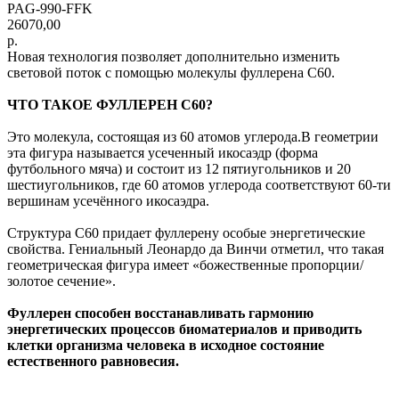
PAG-990-FFK
26070,00
р.
Новая технология позволяет дополнительно изменить
световой поток с помощью молекулы фуллерена С60.
ЧТО ТАКОЕ ФУЛЛЕРЕН С60?
Это молекула, состоящая из 60 атомов углерода.В геометрии
эта фигура называется усеченный икосаэдр (форма
футбольного мяча) и состоит из 12 пятиугольников и 20
шестиугольников, где 60 атомов углерода соответствуют 60-ти
вершинам усечённого икосаэдра.
Структура С60 придает фуллерену особые энергетические
свойства. Гениальный Леонардо да Винчи отметил, что такая
геометрическая фигура имеет «божественные пропорции/
золотое сечение».
Фуллерен способен восстанавливать гармонию
энергетических процессов биоматериалов и приводить
клетки организма человека в исходное состояние
естественного равновесия.