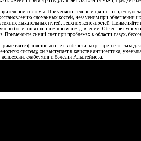
 отложений при артрите, улучшает состоянии кожи, придает бле
арительной системы. Применяйте зеленый цвет на сердечную ч
осстановлению сломанных костей, незаменим при облегчении шо
верхних дыхательных путей, верхних конечностей. Применяйте г
 зубной боли, повышенном кровяном давлении. Облегчает ушную
з. Применяйте синий свет при проблемах в области пазух, бесс
именяйте фиолетовый свет в области чакры третьего глаза для
еносную систему, он выступает в качестве антисептика, уменьш
 депрессии, слабоумии и болезни Альцгеймера.