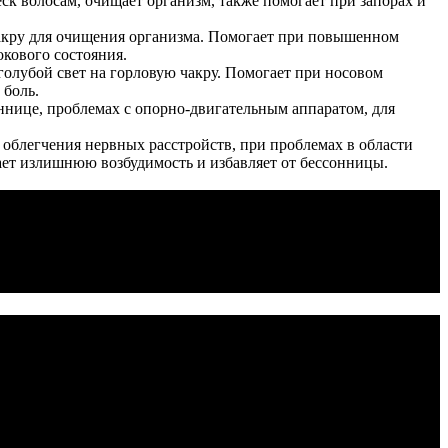
ск волосам, очищает организм, также помогает при запорах и
акру для очищения организма. Помогает при повышенном
кового состояния.
олубой свет на горловую чакру. Помогает при носовом
 боль.
оннице, проблемах с опорно-двигательным аппаратом, для
 облегчения нервных расстройств, при проблемах в области
ает излишнюю возбудимость и избавляет от бессонницы.