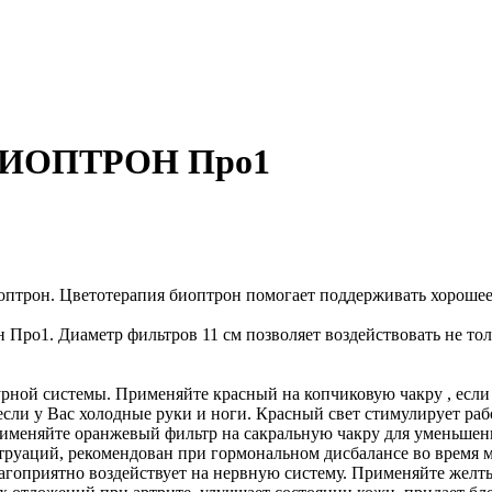
 БИОПТРОН Про1
птрон. Цветотерапия биоптрон помогает поддерживать хорошее 
Про1. Диаметр фильтров 11 см позволяет воздействовать не толь
рной системы. Применяйте красный на копчиковую чакру , если
если у Вас холодные руки и ноги. Красный свет стимулирует раб
именяйте оранжевый фильтр на сакральную чакру для уменьшени
струаций, рекомендован при гормональном дисбалансе во время 
агоприятно воздействует на нервную систему. Применяйте желт