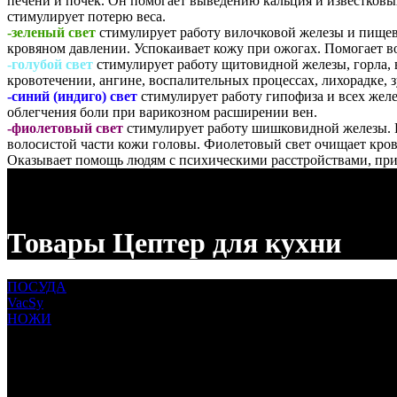
печени и почек. Он помогает выведению кальция и известковых
стимулирует потерю веса.
-зеленый свет
стимулирует работу вилочковой железы и пищев
кровяном давлении. Успокаивает кожу при ожогах. Помогает в
-голубой свет
стимулирует работу щитовидной железы, горла, 
кровотечении, ангине, воспалительных процессах, лихорадке,
-синий (индиго) свет
стимулирует работу гипофиза и всех желе
облегчения боли при варикозном расширении вен.
-фиолетовый свет
стимулирует работу шишковидной железы. Пр
волосистой части кожи головы. Фиолетовый свет очищает кров
Оказывает помощь людям с психическими расстройствами, при
Товары Цептер для кухни
ПОСУДА
VacSy
НОЖИ